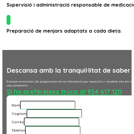
Supervisió i administració responsable de medicaci
Preparació de menjars adaptats a cada dieta.
Descansa amb la tranquil·litat de saber 
Estarem encantats de proporcionar-te la informació que necessitis i resoldre tots els 
cap compromís
Si ho prefereixes truca al 934 617 120
Nom
Cognom
Correu
Telèfon