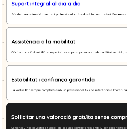
Suport integral al dia a dia
Brindem una atenció humana i professional enfocada al benestar diari. Ens encarregue
Assistència a la mobilitat
Oferim atenció domiciliària especialitzada per a persones amb mobilitat reduïda, ass
Estabilitat i confiança garantida
La vostra llar sempre comptarà amb un professional fix i de referència a l'horari pa
Sol·licitar una valoració gratuïta sense comp
Comenteu-nos la vostra situació i de seguida contactarem amb tu per poder ajudar-v