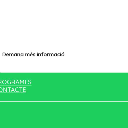
Demana més informació
Vull més informació
ROGRAMES
ONTACTE