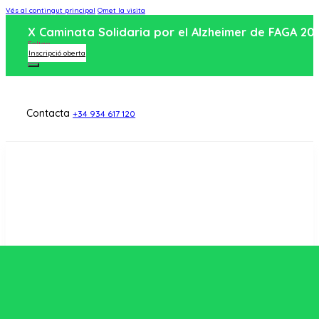
Vés al contingut principal
Omet la visita
X Caminata Solidaria por el Alzheimer de FAGA 20
Faltan
Inscripció oberta
Contacta
+34 934 617 120