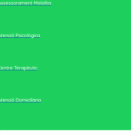
Assessorament Malaltia
Atenció Psicològica
Centre Terapèutic
Atenció Domiciliària