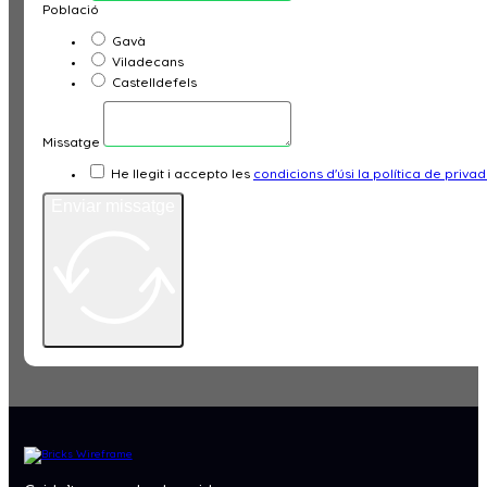
Població
Gavà
Viladecans
Castelldefels
Missatge
He llegit i accepto les
condicions d'úsi la política de priva
Enviar missatge