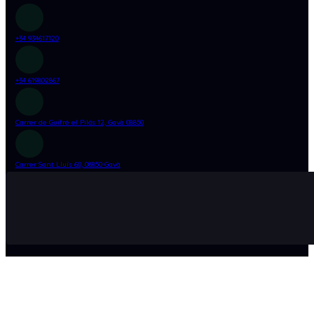
+34 934617120
+34 619802867
Carrer de Guifré el Pilós 12,
Gavà 08850
Carrer Sant Lluís 60, 08850 Gavà