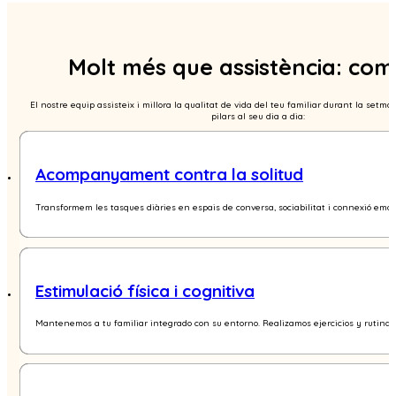
Molt més que assistència: comp
El nostre equip assisteix i millora la qualitat de vida del teu familiar durant la setm
pilars al seu dia a dia:
Acompanyament contra la solitud
Transformem les tasques diàries en espais de conversa, sociabilitat i connexió emoci
Estimulació física i cognitiva
Mantenemos a tu familiar integrado con su entorno. Realizamos ejercicios y rutinas