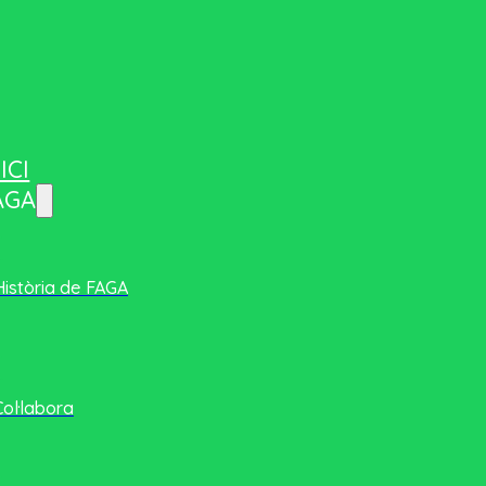
ICI
AGA
Història de FAGA
Col·labora