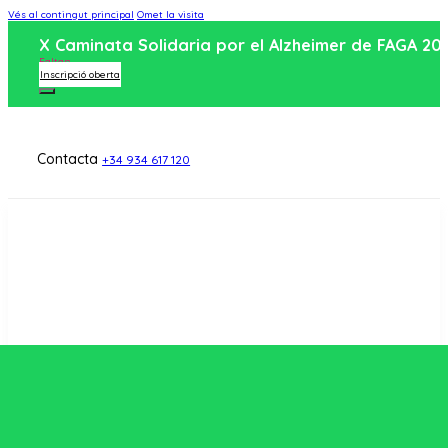
Vés al contingut principal
Omet la visita
X Caminata Solidaria por el Alzheimer de FAGA 20
Faltan
Inscripció oberta
Contacta
+34 934 617 120