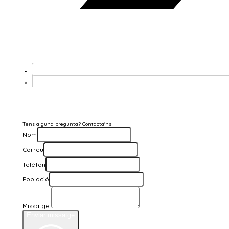
Tens alguna pregunta? Contacta'ns
Nom
Correu
Telèfon
Població
Missatge
Enviar missatge