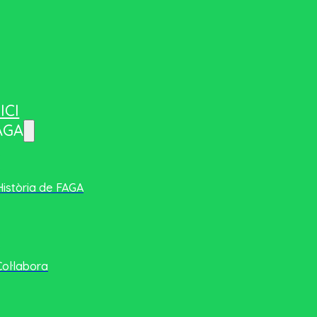
ICI
AGA
Història de FAGA
Col·labora