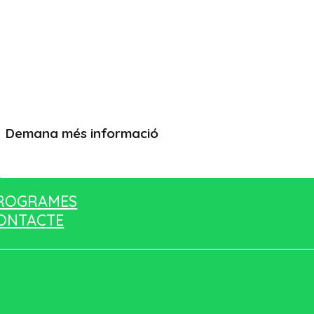
Demana més informació
Vull més informació
ROGRAMES
ONTACTE