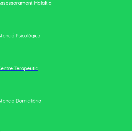
Assessorament Malaltia
Atenció Psicològica
Centre Terapèutic
Atenció Domiciliària