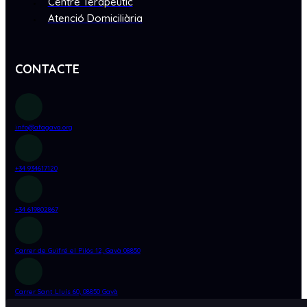
Centre Terapèutic
Atenció Domiciliària
CONTACTE
info@afagava.org
+34 934617120
+34 619802867
Carrer de Guifré el Pilós 12,
Gavà 08850
Carrer Sant Lluís 60, 08850 Gavà