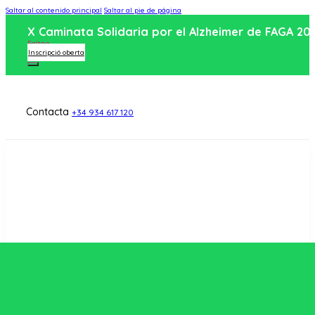
Saltar al contenido principal
Saltar al pie de página
X Caminata Solidaria por el Alzheimer de FAGA 20
Faltan
Inscripció oberta
Contacta
+34 934 617 120