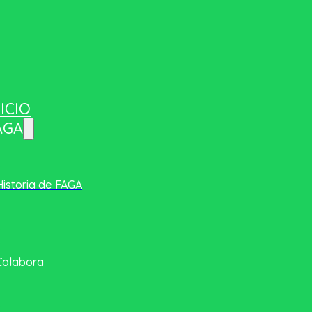
NICIO
AGA
Historia de FAGA
Colabora