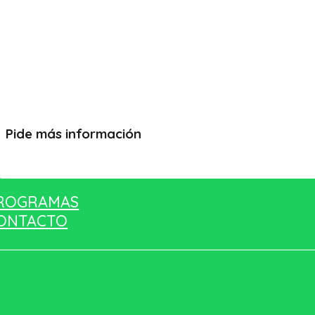
Pide más información
Quiero más información
ROGRAMAS
ONTACTO