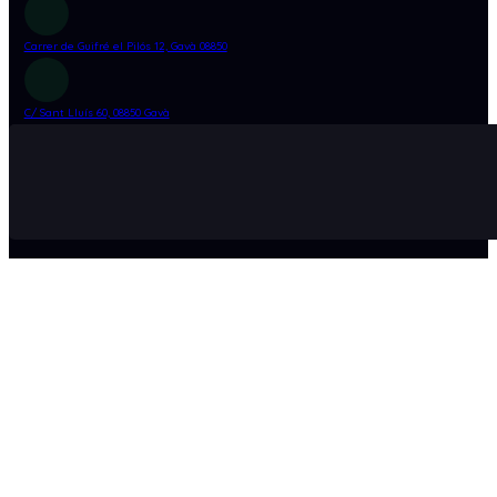
Carrer de Guifré el Pilós 12, Gavà 08850
C/ Sant Lluís 60, 08850 Gavà