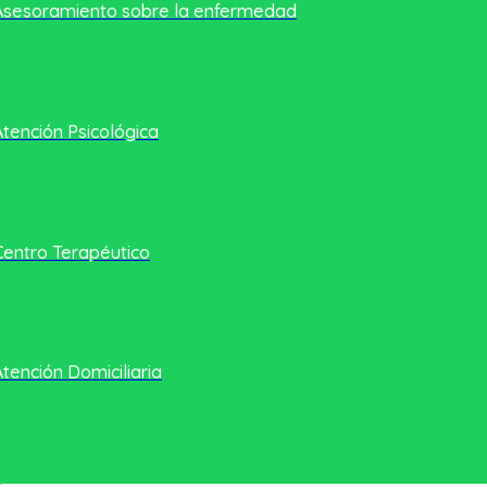
Asesoramiento sobre la enfermedad
Atención Psicológica
Centro Terapéutico
Atención Domiciliaria