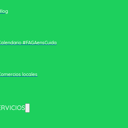
Blog
Calendario #FAGAensCuida
Comercios locales
ERVICIOS