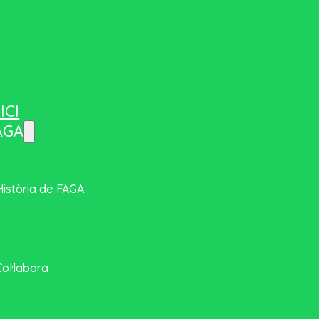
ICI
AGA
Història de FAGA
Col·labora