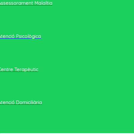
Assessorament Malaltia
Atenció Psicològica
Centre Terapèutic
Atenció Domiciliària