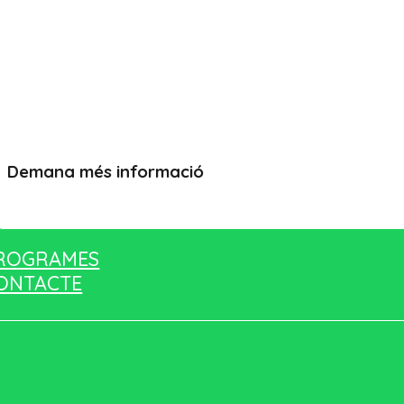
Demana més informació
Vull més informació
ROGRAMES
ONTACTE