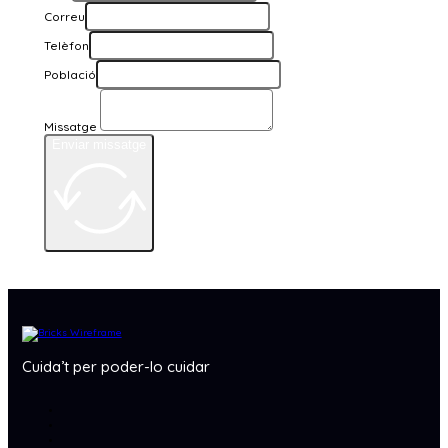
Correu
Telèfon
Població
Missatge
Enviar missatge
Cuida’t per poder-lo cuidar