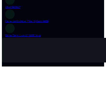
+34 619802867
Carrer de Guifré el Pilós 12,
Gavà 08850
Carrer Sant Lluís 60, 08850 Gavà