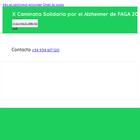
Vés al contingut principal
Omet la visita
X Caminata Solidaria por el Alzheimer de FAGA 20
Faltan
Inscripció oberta
Contacta
+34 934 617 120