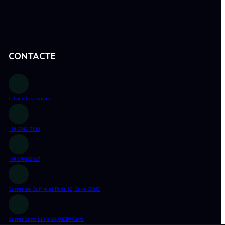
CONTACTE
info@afagava.org
+34 934617120
+34 619802867
Carrer de Guifré el Pilós 12,
Gavà 08850
Carrer Sant Lluís 60, 08850 Gavà