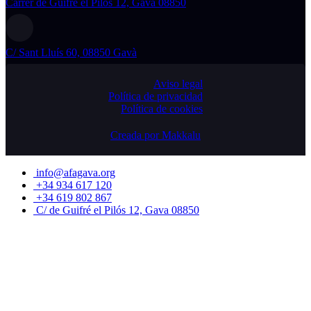
Carrer de Guifré el Pilós 12, Gavà 08850
C/ Sant Lluís 60, 08850 Gavà
Aviso legal
Política de privacidad
Política de cookies
Creada por Makkalu
info@afagava.org
+34 934 617 120
+34 619 802 867
C/ de Guifré el Pilós 12, Gava 08850