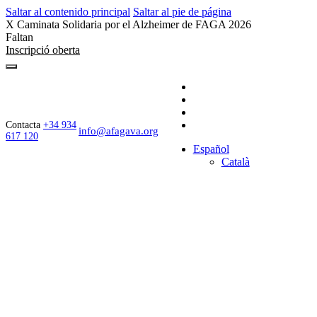
Saltar al contenido principal
Saltar al pie de página
X Caminata Solidaria por el Alzheimer de FAGA 2026
Faltan
Inscripció oberta
Contacta
+34 934
info@afagava.org
617 120
Español
Català