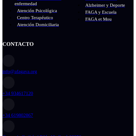
enfermedad
Alzheimer y Deporte
Atención Psicológica
FAGA y Escuela
Centro Terapéutico
FAGA et Mou
Atención Domiciliaria
CONTACTO
info@afagava.org
+34 934617120
+34 619802867