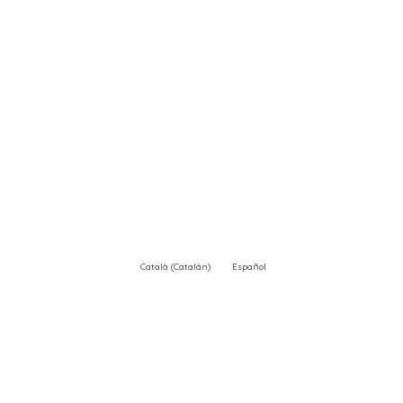
Català
(
Catalán
)
Español