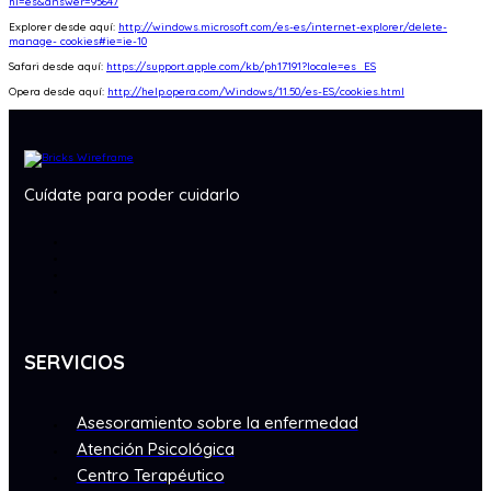
hl=es&answer=95647
Explorer desde aquí:
http://windows.microsoft.com/es-es/internet-explorer/delete-
manage- cookies#ie=ie-10
Safari desde aquí:
https://support.apple.com/kb/ph17191?locale=es_ES
Opera desde aquí:
http://help.opera.com/Windows/11.50/es-ES/cookies.html
Cuídate para poder cuidarlo
SERVICIOS
Asesoramiento sobre la enfermedad
Atención Psicológica
Centro Terapéutico