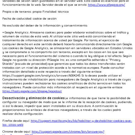
variables de sesión sean guardadas en el servidor web. Esta cookie es esencial para el
funcionamiento de la web. Servidor desde el que se envía:
https://www.afagava.org/
Propia o de terceros: propia Finalidad: técnica
Fecha de caducidad: cookie de sesión
No excluida del deber de la información y consentimiento.
• Google Analytics: Almacena cookies para poder elaborar estadísticas sobre el tráfico y
volumen de visitas de esta web. Al utilizar este sitio web está consintiendo el
tratamiento de información acerca de usted por Google. Por tanto, el ejercicio de
cualquier derecho en este sentido deberá hacerlo comunicando directamente con Google.
Las cookies de Google Analytics, se almacenan en servidores ubicados en Estados Unidos
y se compromete a no compartirla con terceros, excepto en los casos en los que sea
necesario para el funcionamiento del sistema o cuando la ley obligue a tal efecto. Según
Google no guarda su dirección IP.Google Inc. es una compañía adherida a “Privacy
Shields” (escudo de privacidad) que garantiza que todos los datos transferidos serán
tratados con un nivel de protección acorde a la normativa europea. Puede consultar
información detallada a este respecto a través del siguiente enlace:
https://support.google.com/analytics/answer/6004245. Si lo desea puede utilizar el
Complemento de inhabilitación para navegadores de Google Analytics a través de cuyas
instrucciones pueden rechazarse las cookies analíticas de dicho servicio en todos los
navegadores. Puede consultar más información al respecto en el siguiente enlace:
https://tools.google.com/dlpage/gaoptout
Desactivación y eliminación de cookies
Le informamos de que tiene la posibilidad de
configurar su navegador de modo que se le informe de la recepción de cookies, pudiendo,
si así lo desea, impedir que sean instaladas en su disco duro. A continuación le
proporcionamos los enlaces de diversos navegadores, a través de los cuales podrá
realizar dicha configuración:
Firefox desde aquí:
http://support.mozilla.org/es/kb/habilitar-y-deshabilitar-cookies-que-
los- sitios-web
Chrome desde aquí:
http://support.google.com/chrome/bin/answer.py?