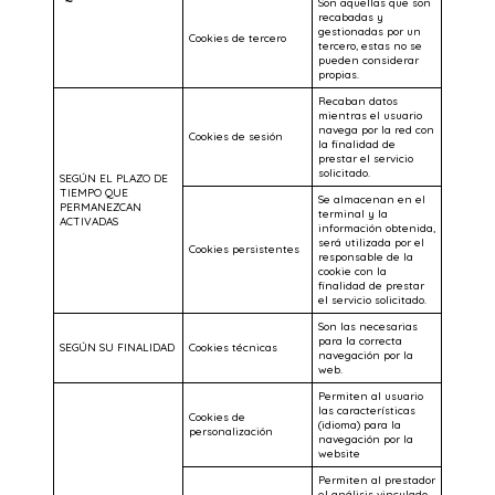
Son aquellas que son
recabadas y
gestionadas por un
Cookies de tercero
tercero, estas no se
pueden considerar
propias.
Recaban datos
mientras el usuario
navega por la red con
Cookies de sesión
la finalidad de
prestar el servicio
solicitado.
SEGÚN EL PLAZO DE
TIEMPO QUE
Se almacenan en el
PERMANEZCAN
terminal y la
ACTIVADAS
información obtenida,
será utilizada por el
Cookies persistentes
responsable de la
cookie con la
finalidad de prestar
el servicio solicitado.
Son las necesarias
para la correcta
SEGÚN SU FINALIDAD
Cookies técnicas
navegación por la
web.
Permiten al usuario
las características
Cookies de
(idioma) para la
personalización
navegación por la
website
Permiten al prestador
el análisis vinculado