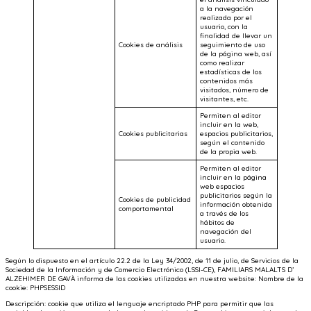
a la navegación
realizada por el
usuario, con la
finalidad de llevar un
Cookies de análisis
seguimiento de uso
de la página web, así
como realizar
estadísticas de los
contenidos más
visitados, número de
visitantes, etc.
Permiten al editor
incluir en la web,
Cookies publicitarias
espacios publicitarios,
según el contenido
de la propia web.
Permiten al editor
incluir en la página
web espacios
publicitarios según la
Cookies de publicidad
información obtenida
comportamental
a través de los
hábitos de
navegación del
usuario.
Según lo dispuesto en el artículo 22.2 de la Ley 34/2002, de 11 de julio, de Servicios de la
Sociedad de la Información y de Comercio Electrónico (LSSI-CE), FAMILIARS MALALTS D’
ALZEHIMER DE GAVÀ informa de las cookies utilizadas en nuestra website: Nombre de la
cookie: PHPSESSID
Descripción: cookie que utiliza el lenguaje encriptado PHP para permitir que las