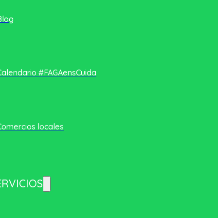
Blog
Calendario #FAGAensCuida
Comercios locales
ERVICIOS