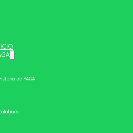
NICIO
AGA
Historia de FAGA
Colabora