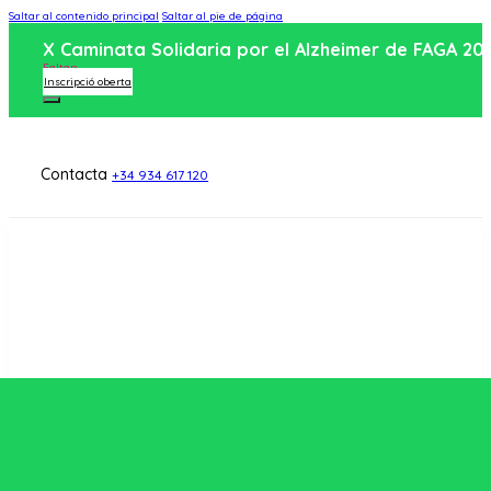
Saltar al contenido principal
Saltar al pie de página
X Caminata Solidaria por el Alzheimer de FAGA 20
Faltan
Inscripció oberta
Contacta
+34 934 617 120