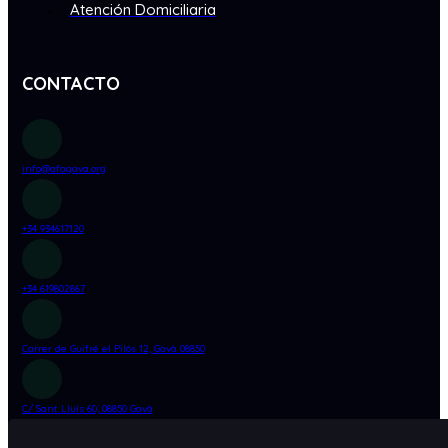
Atención Domiciliaria
CONTACTO
info@afagava.org
+34 934617120
+34 619802867
Carrer de Guifré el Pilós 12, Gavà 08850
C/ Sant Lluís 60, 08850 Gavà