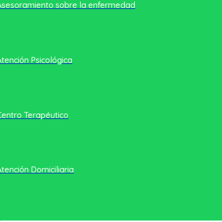
Asesoramiento sobre la enfermedad
Atención Psicológica
Centro Terapéutico
Atención Domiciliaria