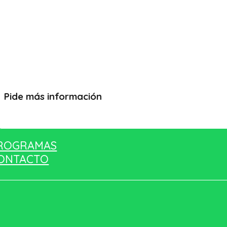
Pide más información
Quiero más información
ROGRAMAS
ONTACTO